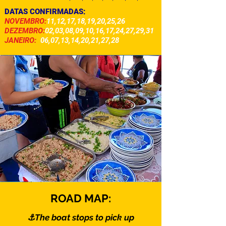
DATAS CONFIRMADAS:
NOVEMBRO:
11,12,17,18,19,20,25,26
DEZEMBRO:
02,03,08,09,10,16,17,24,27,29,31
JANEIRO:
06,07,13,14,20,21,27,28
ROAD MAP:
⚓
The boat stops to pick up