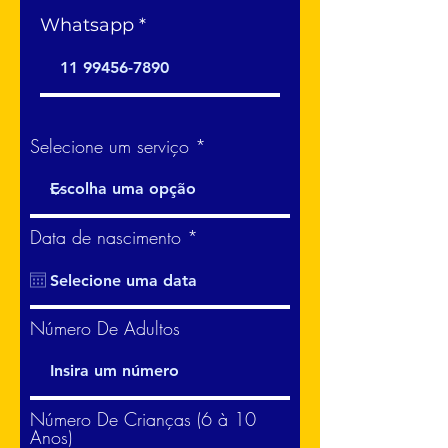
Whatsapp
Selecione um serviço
r
Data de nascimento
*
e
q
u
i
r
Número De Adultos
e
d
Número De Crianças (6 à 10
Anos)